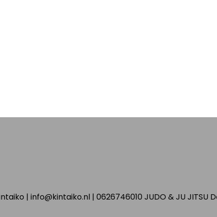
ntaiko | info@kintaiko.nl | 0626746010 JUDO & JU JITSU 