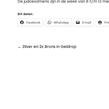
De judoexamens zijn in de week van 8 t/m 13 mei.
Dit delen:
Facebook
WhatsApp
E-mail
Pri
Post
←
Zilver en 2x Brons in Geldrop
navigation