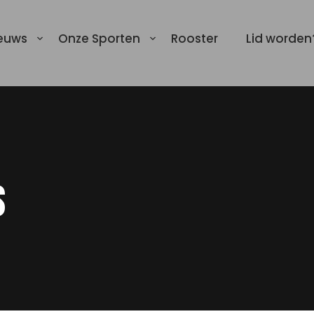
euws
Onze Sporten
Rooster
Lid worden
s