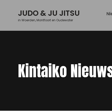
Skip
to
JUDO & JU JITSU
Ni
content
in Woerden, Montfoort en Oudewater
Kintaiko Nieuw