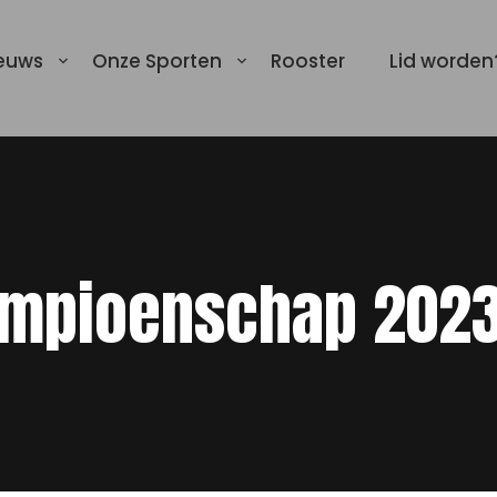
euws
Onze Sporten
Rooster
Lid worden
ampioenschap 202