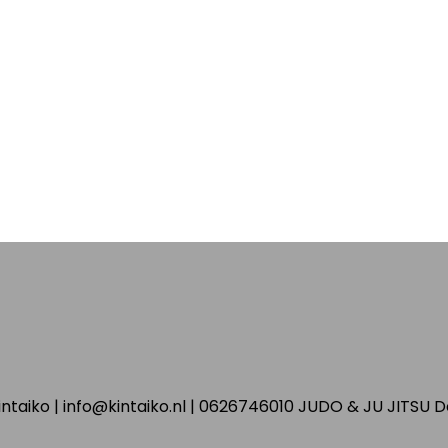
ntaiko | info@kintaiko.nl | 0626746010 JUDO & JU JITSU 