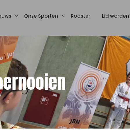
euws
Onze Sporten
Rooster
Lid worden
oernooien