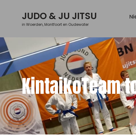
Skip
to
JUDO & JU JITSU
Ni
content
in Woerden, Montfoort en Oudewater
KintaikoTeam t