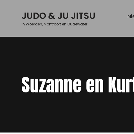
Skip
to
JUDO & JU JITSU
Ni
content
in Woerden, Montfoort en Oudewater
Suzanne en Kur