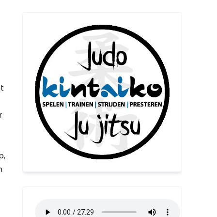
t
r
p,
n