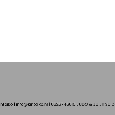
ntaiko | info@kintaiko.nl | 0626746010 JUDO & JU JITSU 