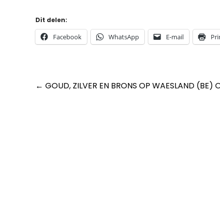
Dit delen:
Facebook
WhatsApp
E-mail
Pri
Post
←
GOUD, ZILVER EN BRONS OP WAESLAND (BE) O
navigation