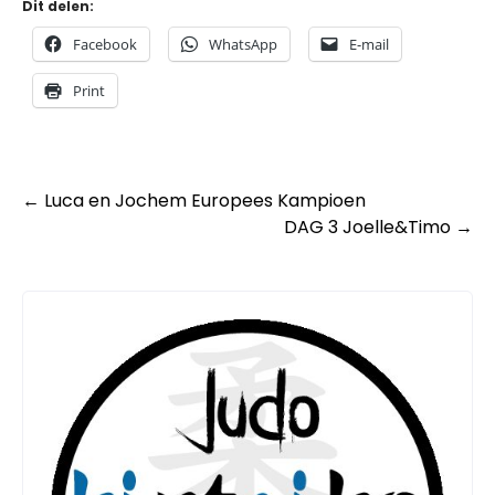
Dit delen:
Facebook
WhatsApp
E-mail
Print
Post
←
Luca en Jochem Europees Kampioen
DAG 3 Joelle&Timo
→
navigation