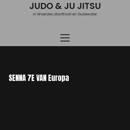
Skip
JUDO & JU JITSU
to
in Woerden, Montfoort en Oudewater
content
SENNA 7E VAN Europa