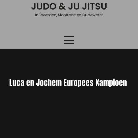
Skip
JUDO & JU JITSU
to
in Woerden, Montfoort en Oudewater
content
Luca en Jochem Europees Kampioen