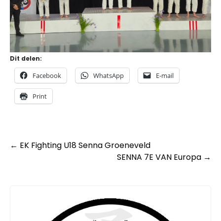
Dit delen:
Facebook
WhatsApp
E-mail
Print
Post
←
EK Fighting U18 Senna Groeneveld
SENNA 7E VAN Europa
→
navigation