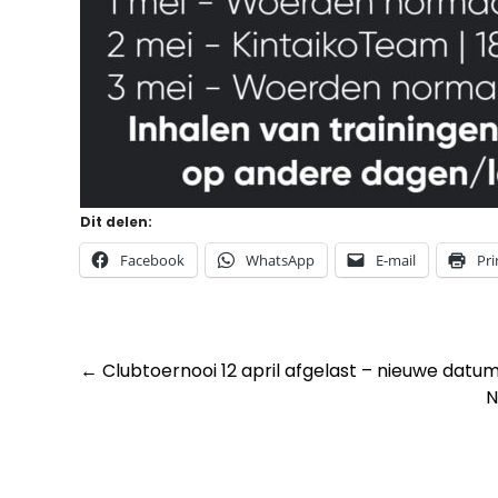
Dit delen:
Facebook
WhatsApp
E-mail
Pri
Post
←
Clubtoernooi 12 april afgelast – nieuwe datum:
N
navigation