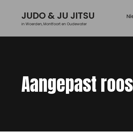
Skip
to
JUDO & JU JITSU
Ni
content
in Woerden, Montfoort en Oudewater
Aangepast roos