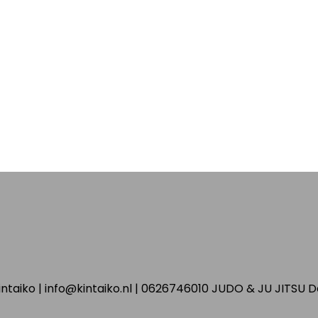
ntaiko | info@kintaiko.nl | 0626746010 JUDO & JU JITSU 