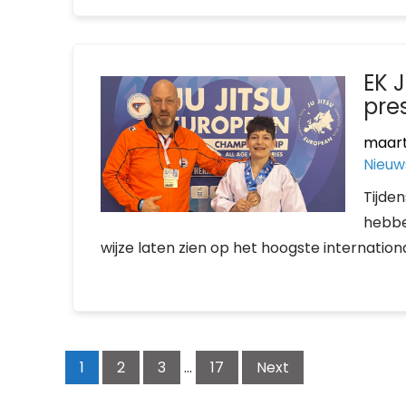
EK 
pre
maart
Nieuw
Tijde
hebbe
wijze laten zien op het hoogste internatio
Posts
1
2
3
…
17
Next
navigation