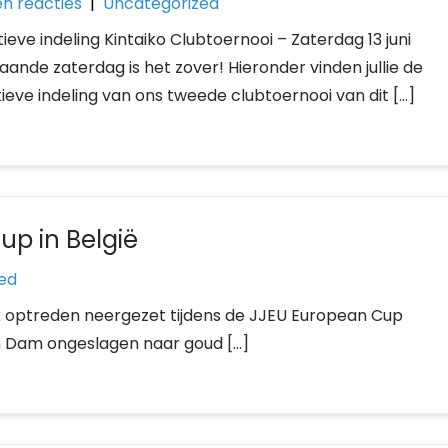
n reacties
|
Uncategorized
tieve indeling Kintaiko Clubtoernooi – Zaterdag 13 juni
aande zaterdag is het zover! Hieronder vinden jullie de
tieve indeling van ons tweede clubtoernooi van dit […]
up in België
ed
k optreden neergezet tijdens de JJEU European Cup
an Dam ongeslagen naar goud […]