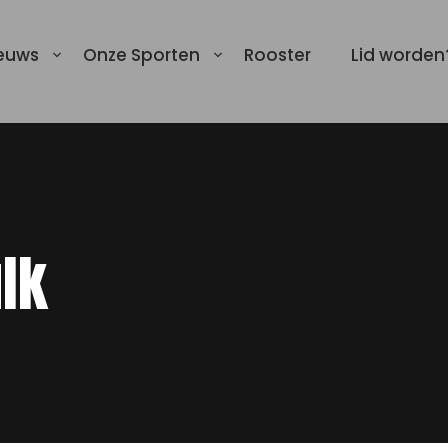
euws
Onze Sporten
Rooster
Lid worden
lk