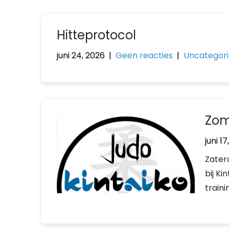
Hitteprotocol
juni 24, 2026
|
Geen reacties
|
Uncategor
Zom
juni 1
Zaterd
bij Ki
train