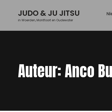
Skip
to
JUDO & JU JITSU
Ni
content
in Woerden, Montfoort en Oudewater
Auteur:
Anco Bu