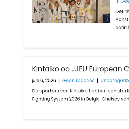
|
Gee
Defini
Aanst
defini
Kintaiko op JJEU European C
juni 6, 2026
|
Geen reacties
|
Uncategoriz
De sporters van Kintaiko hebben een ster
Fighting System 2026 in België. Chelsey v